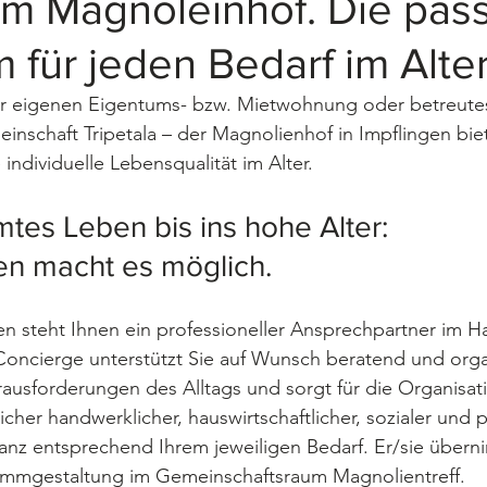
m Magnoleinhof. Die pas
für jeden Bedarf im Alter
er eigenen Eigentums- bzw. Mietwohnung oder betreute
schaft Tripetala – der Magnolienhof in Impflingen biet
individuelle Lebensqualität im Alter.
tes Leben bis ins hohe Alter: 
n macht es möglich.
en steht Ihnen ein professioneller Ansprechpartner im Ha
oncierge unterstützt Sie auf Wunsch beratend und organ
ausforderungen des Alltags und sorgt für die Organisat
cher handwerklicher, hauswirtschaftlicher, sozialer und p
anz entsprechend Ihrem jeweiligen Bedarf. 
Er/sie über
rammgestaltung im Gemeinschaftsraum Magnolientreff. 