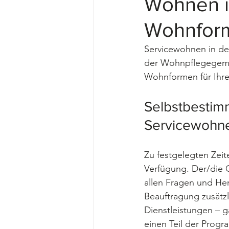
Wohnen i
Wohnform 
Servicewohnen in d
der Wohnpflegegemein
Wohnformen für Ihre 
Selbstbestimm
Servicewohne
Zu festgelegten Zeit
Verfügung. Der/die C
allen Fragen und Her
Beauftragung zusätzli
Dienstleistungen – g
einen Teil der Prog