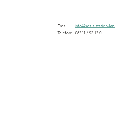
Email:      
info@sozialstation-la
Telefon:   06341 / 92 13 0