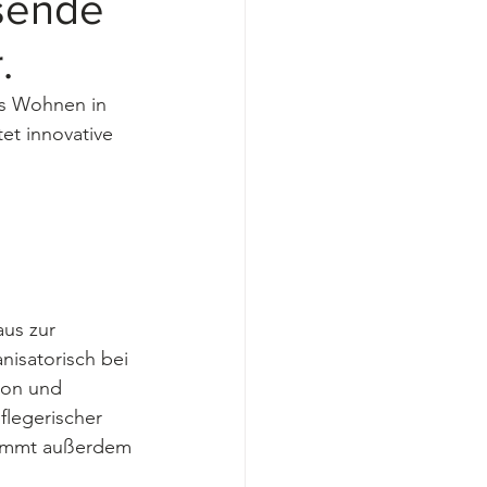
sende
.
s Wohnen in 
et innovative 
us zur 
isatorisch bei 
ion und 
flegerischer 
nimmt außerdem 