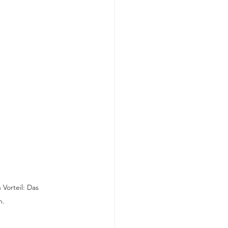
orteil: Das 
n.