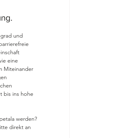
ng. 
egrad und 
rrierefreie 
inschaft 
ie eine 
m Miteinander 
gen 
schen 
t bis ins hohe 
ipetala werden? 
itte
 direkt
 an 